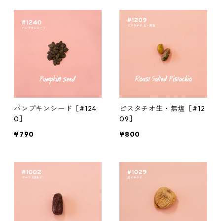
パンプキンシード［#124
ピスタチオ生・無塩［#12
0］
09］
¥790
¥800