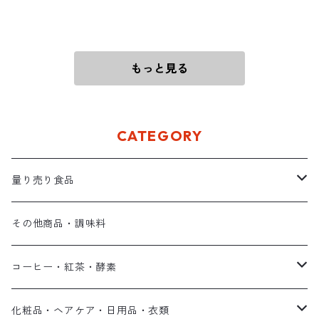
もっと見る
CATEGORY
量り売り食品
ナッツ
その他商品・調味料
ドライフルーツ
コーヒー・紅茶・酵素
チョコレート
コーヒー
化粧品・ヘアケア・日用品・衣類