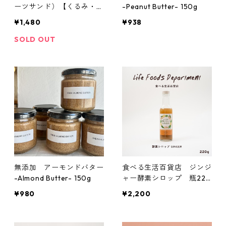
ーツサンド）【くるみ・マ
-Peanut Butter- 150g
カダミア2種セット】12個
¥1,480
¥938
入り
SOLD OUT
無添加 アーモンドバター
食べる生活百貨店 ジンジ
-Almond Butter- 150g
ャー酵素シロップ 瓶220
g
¥980
¥2,200