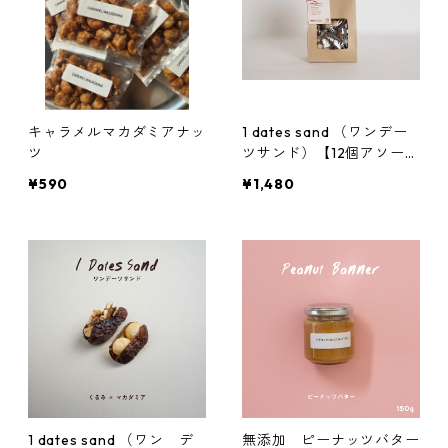
キャラメルマカダミアナッ
1 dates sand （ワンデー
ツ
ツサンド）【12個アソート
セット】6種✖️2個入り
¥590
¥1,480
1 dates sand （ワン デ
無添加 ピーナッツバター