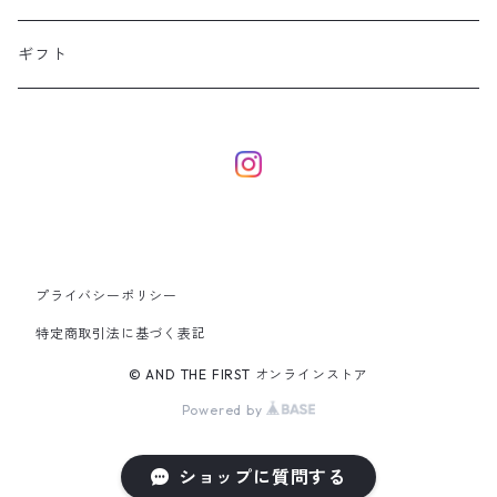
その他
紅茶
化粧品
ギフト
酵素
ヘアケア
日用品
衣類
プライバシーポリシー
特定商取引法に基づく表記
© AND THE FIRST オンラインストア
Powered by
ショップに質問する