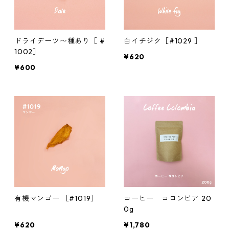
ドライデーツ〜種あり［ #
白イチジク［#1029 ］
1002］
¥620
¥600
有機マンゴー ［#1019］
コーヒー コロンビア 20
0g
¥620
¥1,780